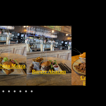
Pesto Mozza
Burger Alsacien
Carbonnad
Flamande